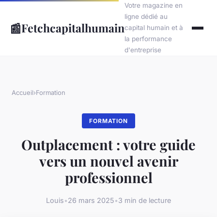
Votre magazine en
ligne dédié au
📰
Fetchcapitalhumain
capital humain et à
la performance
d'entreprise
Accueil
›
Formation
FORMATION
Outplacement : votre guide
vers un nouvel avenir
professionnel
Louis
•
26 mars 2025
•
3 min de lecture