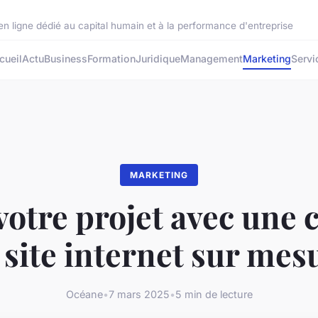
n ligne dédié au capital humain et à la performance d'entreprise
cueil
Actu
Business
Formation
Juridique
Management
Marketing
Servi
MARKETING
votre projet avec une 
 site internet sur mes
Océane
•
7 mars 2025
•
5 min de lecture