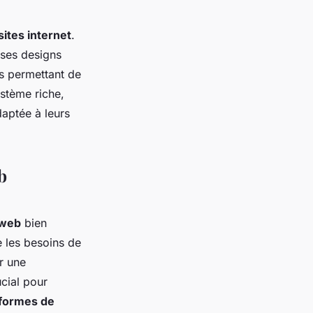
sites internet
.
 ses designs
ns permettant de
ystème riche,
daptée à leurs
b
 web
bien
 les besoins de
ir une
ucial pour
eformes de