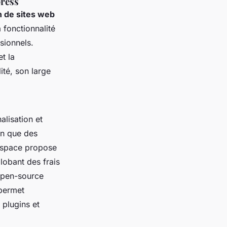
press
n de sites web
 fonctionnalité
sionnels.
t la
té, son large
alisation et
ien que des
espace propose
lobant des frais
 open-source
 permet
plugins et