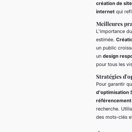
création de sit
internet
qui ref
Meilleures pra
L'importance d
estimée.
Créati
un public croissa
un
design resp
pour tous les vis
Stratégies d'o
Pour garantir qu
d'optimisation
référencement n
recherche. Utili
des mots-clés eff