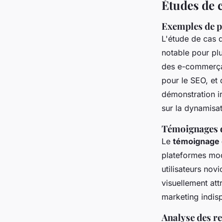
Études de c
Exemples de pr
L'étude de cas 
notable pour pl
des e-commerçan
pour le SEO, et
démonstration i
sur la dynamisat
Témoignages d'
Le
témoignage 
plateformes mod
utilisateurs nov
visuellement att
marketing indis
Analyse des re