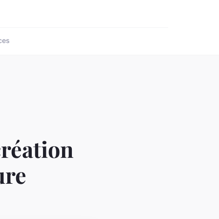
ces
création
ure