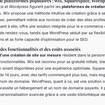
de plateformes populaires : Wix, Squarespace, Word
e et Wordpress figurent parmi les
plateformes de créatio
s. Wix propose une méthode intuitive de création grâce à sa
ser, permettant même aux novices de créer des sites profes
nt à elle, offre une solution intégrée pour le e-commerce e
e rendez-vous, tandis que WordPress séduit par sa flexibili
ns et sa forte capacité d’optimisation pour le SEO.
es fonctionnalités et des coûts associés
'une création de site sur mesure
résident dans la personn
fonctionnalités. Wix est reconnu pour sa gratuité initiale, b
 soient disponibles pour une expérience optimisée. Squar
 de 14 jours, avec des tarifs commençant plus bas, mais eng
 nom de domaine. WordPress, quant à lui, est une solution
nécessite un hébergement et un nom de domaine payants. Il
ersonnalisation avancée grâce à une vaste bibliothèque de 