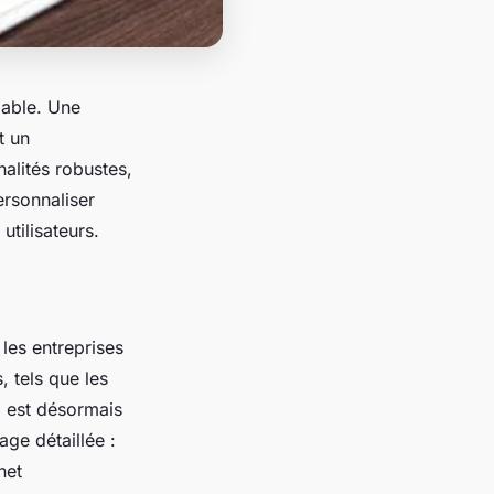
pable. Une
t un
nalités robustes,
ersonnaliser
utilisateurs.
 les entreprises
, tels que les
l est désormais
ge détaillée :
net