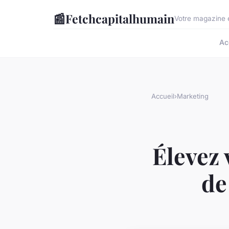
📰
Fetchcapitalhumain
Votre magazine e
Ac
Accueil
›
Marketing
Élevez 
de