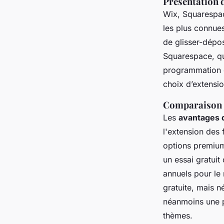
Présentation 
Wix, Squarespac
les plus connue
de glisser-dépo
Squarespace, qua
programmation d
choix d’extensio
Comparaison d
Les
avantages d
l'extension des 
options premium
un essai gratuit
annuels pour le
gratuite, mais 
néanmoins une p
thèmes.