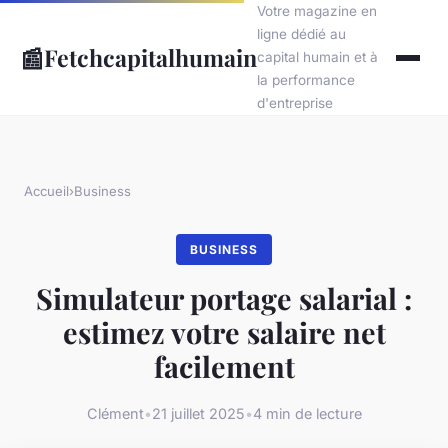
Votre magazine en
ligne dédié au
📰
Fetchcapitalhumain
capital humain et à
la performance
d'entreprise
Accueil
›
Business
BUSINESS
Simulateur portage salarial :
estimez votre salaire net
facilement
Clément
•
21 juillet 2025
•
4 min de lecture