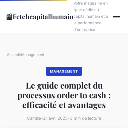
Votre magazine en
ligne dédié au
📰
Fetchcapitalhumain
capital humain et à
la performance
d'entreprise
Accueil
›
Management
MANAGEMENT
Le guide complet du
processus order to cash :
efficacité et avantages
Camille
•
21 avril 2025
•
3 min de lecture